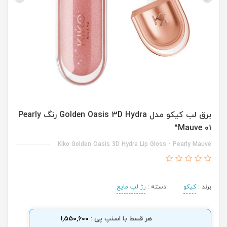
برق لب کیکو مدل Golden Oasis 3D Hydra رنگ Pearly
Mauve 01^
Kiko Golden Oasis 3D Hydra Lip Gloss - Pearly Mauve
برند :
کیکو
دسته :
رژ لب مایع
هر قسط با اسنپ پی :
1,550,600