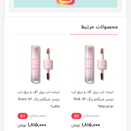
محصولات مرتبط
 لب
تینت لب پیل آف و برق لب
تینت لب پیل آف و برق لب
تینت
م رنگ 311 Berry
دوسر شیگلم رنگ 114 Pink
دوسر شیگلم رنگ 113 Rose
ise^
Latte^
Macaron^
5٪
1,900,000
5٪
1,900,000
5
1,815,000
1,815,000
مان
تومان
تومان