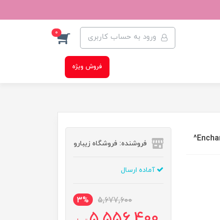
0
ورود به حساب کاربری
فروش ویژه
فروشنده: فروشگاه زیبارو
آماده ارسال
3%
5,677,600
5,556,400