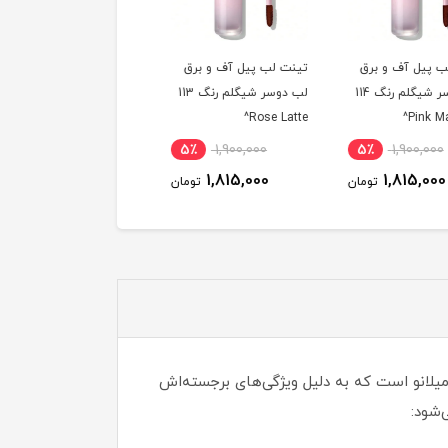
لب پیل آف و برق
تینت لب پیل آف و برق
تینت لب پیل آف و برق
لب دوسر شیگلم رنگ 113
لب دوسر شیگلم رنگ 110
لب دوسر شی
Peach Mousse^
Pinky Promise^
Rose 
5٪
1,900,000
5٪
1,900,000
5٪
1,900,000
1,815,000
1,815,000
1,815,000
تومان
تومان
توم
از برند ایتالیایی کیکو میلانو است که به دلیل ویژگی‌های برجسته‌اش
‌شود: