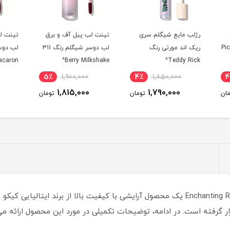
ی
تینت لب پیل آف و برق
تینت لب پیل آف و برق
تینت 
لب دوسر شیگلم رنگ 311
لب دوسر شیگلم رنگ 114
Latte^
Pink Macaron^
Berry Milkshake^
5٪
1,900,000
5٪
1,900,000
4٪
1,815,000
1,815,000
ومان
تومان
تومان
برق لب کیکو مدل 3D Hydra رنگ 45 Enchanting Rosewood یک محصول آرایشی با کیفیت بالا 
ار گرفته است. در ادامه، توضیحات تکمیلی در مورد این محصول ارائه می