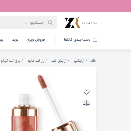
دسته‌بندی کالاها
فروش ویژه
برند
به
خانه
آرایشی
آرایش لب
رژ لب مایع
برق لب کیکو مدل 3D Hydra رنگ 45 ewood