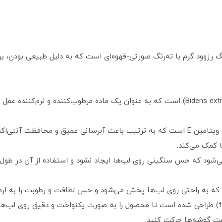
Enchanting Rosewood یک رنگ رزوود گرم با ته‌رنگ صورتی-قهوه‌ای است که به دلیل طبیعی بو
این براق کننده حاوی عصاره بیدنز (Bidens extract) است که به عنوان یک ماده مرطوب‌کنن
حاوی هیالورونیک اسید کپسوله‌شده و ویتامین E است که به ترتیب باعث آبرسانی عمیق و محاف
 کمک می‌کند.
شود که حس سنگینی روی لب‌ها ایجاد نشود و استفاده از آن در طول ر
که به راحتی روی لب‌ها پخش می‌شود و حس لطافت و رطوبت را به ارمغ
اپلیکاتور نرم و مخملی (flocked applicator) طراحی شده است تا محصول را به صورت یکنواخت و د
مت گوشه‌ها حرکت کنید.