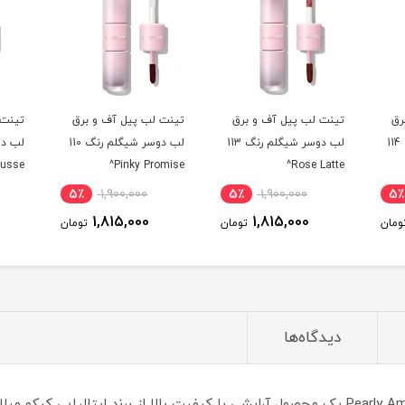
 و برق
تینت لب پیل آف و برق
تینت لب پیل آف و برق
ر
لب دوسر شیگلم رنگ 113
لب دوسر شیگلم رنگ 110
لب دوسر شیگلم رنگ 013
Pinky Promise^
Peach Mousse^
Veil
5٪
1,900,000
5٪
1,900,000
5٪
1
1,815,000
1,815,000
1,
تومان
تومان
تومان
دیدگاه‌ها
برق لب کیکو مدل 3D Hydra رنگ 12 Pearly Amaryllis Red یک محصول آرایشی با کیفیت بالا از ب