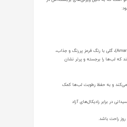
د:
شماره 12 Pearly Amaryllis Red یک رنگ قرمز گرم با ته‌رنگ‌های صورتی-قرمز است که به رنگ گل آماریلیس (Amaryllis)، گلی با رنگ قرمز پررنگ و جذاب،
هی و براق ایجاد می‌کند که لب‌ها را برجسته و پرتر نشان
ده و نرم‌کننده عمل می‌کند و به حفظ رطوبت لب‌ها کمک
ظت آنتی‌اکسیدانی در برابر رادیکال‌های آزاد
وز راحت باشد.