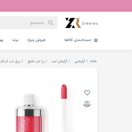
دسته‌بندی کالاها
فروش ویژه
برند
به
خانه
آرایشی
آرایش لب
رژ لب مایع
برق لب کیکو مدل 3D Hydra رنگ 12 is Red