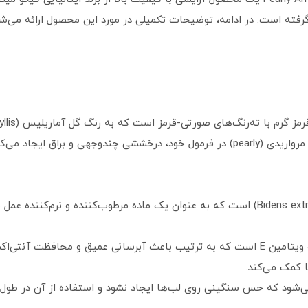
گرفته است. در ادامه، توضیحات تکمیلی در مورد این محصول ارائه می‌شو
شباهت دارد. این رنگ به دلیل وجود ذرات مرواریدی (pearly) در فرمول خود، درخششی چندوج
این براق کننده حاوی عصاره بیدنز (Bidens extract) است که به عنوان یک ماده مرطوب‌کنن
حاوی هیالورونیک اسید کپسوله‌شده و ویتامین E است که به ترتیب باعث آبرسانی عمیق و محاف
 کمک می‌کند.
شود که حس سنگینی روی لب‌ها ایجاد نشود و استفاده از آن در طول ر