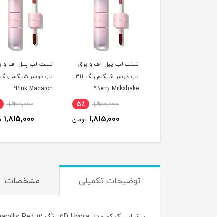
تینت لب پیل آف و برق
تینت لب پیل آف و برق
تینت لب پیل آف
لب دوسر شیگلم رنگ 311
لب دوسر شیگلم رنگ 114
Rose Latte^
Pink Macaron^
Berry Milkshake^
,900,000
5٪
1,900,000
5٪
1,900,000
815,000
1,815,000
1,815,000
تومان
تومان
توضیحات تکمیلی
مشخصات