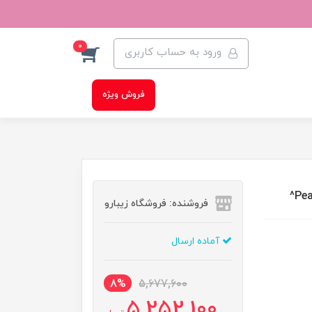
0
ورود به حساب کاربری
فروش ویژه
فروشنده: فروشگاه زیبارو
آماده ارسال
8%
5,677,600
5,252,100