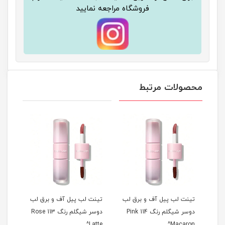
فروشگاه مراجعه نمایید
محصولات مرتبط
 لب
تینت لب پیل آف و برق لب
تینت لب پیل آف و برق لب
تینت
م رنگ 311 Berry
دوسر شیگلم رنگ 114 Pink
دوسر شیگلم رنگ 113 Rose
ise^
Latte^
Macaron^