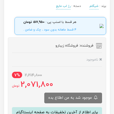
برند :
شیگلم
دسته :
رژ لب مایع
هر قسط با اسنپ پی :
517,950 تومان
4 قسط ماهانه بدون سود ، چک و ضامن .
فروشنده: فروشگاه زیبارو
ناموجود
7%
2,214,800
2,071,800
تومان
موجود شد به من اطلاع بده
برای اطلاع از آخرین تخفیفات به صفحه اینستاگرام