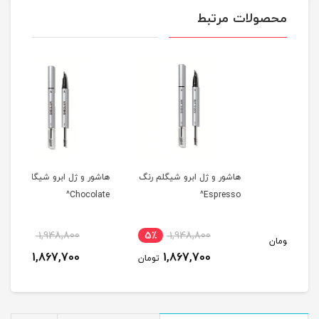
محصولات مرتبط
هاشور و ژل ابرو شیگلم رنگ
هاشور و ژل ابرو شیگلم رنگ
هاشو
urn^
Chocolate^
Espresso^
5٪
1,948,800
5٪
1,948,800
مان
1,867,700
1,867,700
تومان
تومان