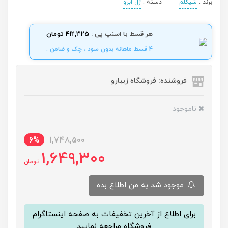
برند :
شیگلم
دسته :
ژل ابرو
هر قسط با اسنپ پی :
412,325 تومان
4 قسط ماهانه بدون سود ، چک و ضامن .
فروشنده: فروشگاه زیبارو
ناموجود
6%
1,748,500
1,649,300
تومان
موجود شد به من اطلاع بده
برای اطلاع از آخرین تخفیفات به صفحه اینستاگرام
فروشگاه مراجعه نمایید