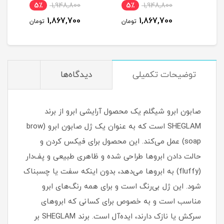
5٪
1,948,800
5٪
1,948,800
مان
1,867,700
1,867,700
تومان
تومان
توضیحات تکمیلی
دیدگاه‌ها
صابون ابرو شیگلم یک محصول آرایشی ابرو از برند
SHEGLAM است که به عنوان یک ژل صابون ابرو (brow
soap) عمل می‌کند. این محصول برای فیکس کردن و
حالت دادن ابروها طراحی شده و ظاهری طبیعی و پف‌دار
(fluffy) به ابروها می‌دهد، بدون اینکه سفت یا چسبناک
شود. این ژل بی‌رنگ است و برای همه رنگ‌های ابرو
مناسب است و به خصوص برای کسانی که ابروهای
سرکش یا نازک دارند، ایده‌آل است. برند SHEGLAM بر