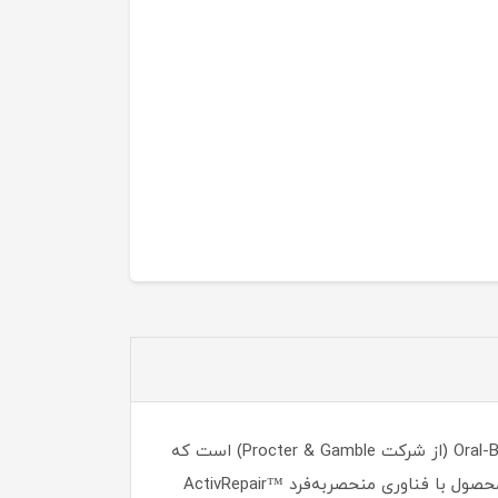
خمیردندان مراقبت از لثه‌های حساس و تقویت مینای دندان اورال بی مدل Fresh White یکی از محصولات پیشرفته برند Oral-B (از شرکت Procter & Gamble) است که
به طور خاص برای مراقبت از لثه‌های حساس، تقویت مینای دندان و سفید کردن ملایم دندان‌ها طراحی شده است. این محصول با فناوری منحصربه‌فرد ™ActivRepair