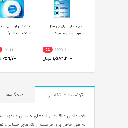
نخ دندان اورال بی مدل
نخ دندان اورال بی مد
سوپر سوپر فلاس^
اسنشیال فلاس^
721,300
6٪
1,667,600
659,700
1,582,200
تومان
ت
توضیحات تکمیلی
دیدگاه‌ها