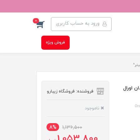
0
ورود به حساب کاربری
فروش ویژه
ن اورال
فروشنده: فروشگاه زیبارو
Or
ناموجود
8%
1,136,500
1,053,800