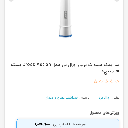
سر یدک مسواک برقی اورال بی مدل Cross Action بسته
4 عددی^
برند :
اورال بی
دسته :
بهداشت دهان و دندان
ویژگی‌های محصول
هر قسط با اسنپ پی :
1,074,900