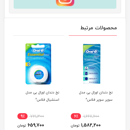
محصولات مرتبط
نخ دندان اورال بی مدل
نخ دندان اورال بی مدل
سوپر سوپر فلاس^
اسنشیال فلاس^
9٪
721,300
6٪
1,667,600
659,700
1,582,200
تومان
تومان