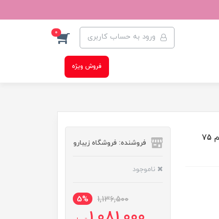
0
ورود به حساب کاربری
فروش ویژه
خمیردندان پیشرفته اورال بی مدل Intense Reinging حجم 75
فروشنده: فروشگاه زیبارو
ناموجود
5%
1,136,500
1,081,000