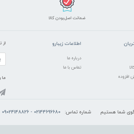
ضمانت اصل‌بودن کالا
یان
اطلاعات زیبارو
از 
درباره ما
لا
تماس با ما
ش افزوده
ما ر
شماره تماس:
02144696680 - 09024148826