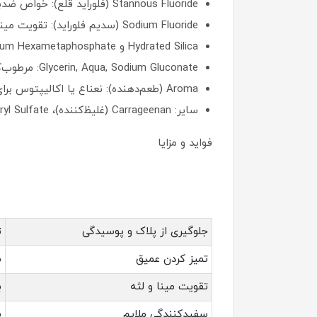
Stannous Fluoride (فلوراید قلع): خواص ضدباکتریایی و desensitizing برای محافظت از لثه و کاهش حساسیت.
Sodium Fluoride (سدیم فلوراید): تقویت مینا و جلوگیری از پوسیدگی (با غلظت حداکثر توصیه‌شده ۱۴۵۰ ppm برای محافظت حداکثری).
Hydrated Silica و Sodium Hexametaphosphate: برای تمیز کردن و برداشتن لکه‌ها.
Glycerin, Aqua, Sodium Gluconate: مرطوب‌کننده و تثبیت‌کننده.
Aroma (طعم‌دهنده): نعناع یا اکالیپتوس برای حس خنکی.
سایر: Carrageenan (غلیظ‌کننده)، Sodium Lauryl Sulfate (کف‌کننده)، Xanthan Gum و غیره.
فواید و مزایا
جلوگیری از پلاک و پوسیدگی
تا ۲۴ ساع
تمیز کردن عمیق
م
تقویت مینا و لثه
ب
سفیدکنندگی ملایم
ب