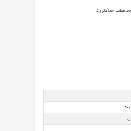
ند.
.