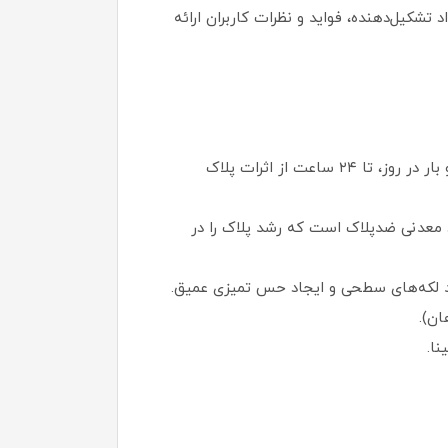
ویژگی‌ها، مواد تشکیل‌دهنده، فواید و نظرات کاربران ارائه
طراحی حرفه‌ای و اثبات‌شده بالینی: این خمیر دندان توسط متخصصان دندانپزشکی توسعه یافته است. با استفاده دو بار در روز، تا ۲۴ ساعت از اثرات پلاک
دوگانه (Dual Action Cleaning Booster): حاوی کمپلکس فلوراید (Stannous Fluoride) و مواد معدنی ضدپلاک است که رشد پلاک را در
ان).
ا.