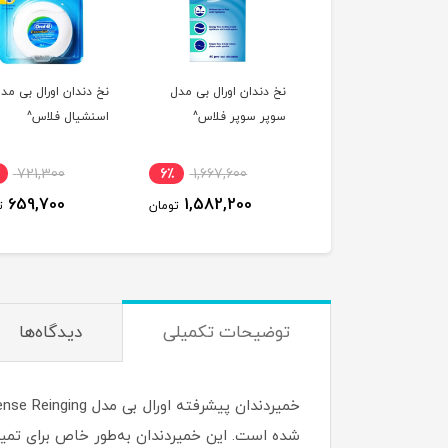
نخ دندان اورال بی مدل
نخ دندان اورال بی مد
سوپر سوپر فلاس^
اسنشیال فلاس^
721,300
6٪
1,667,600
659,700
1,582,200
تومان
ت
توضیحات تکمیلی
دیدگاه‌ها