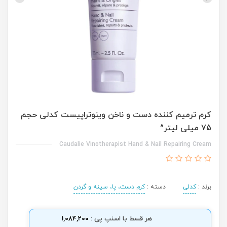
کرم ترمیم کننده دست و ناخن وینوتراپیست کدلی حجم
75 میلی لیتر^
Caudalie Vinotherapist Hand & Nail Repairing Cream
برند :
کدلی
دسته :
کرم دست، پا، سینه و گردن
هر قسط با اسنپ پی :
1,084,200