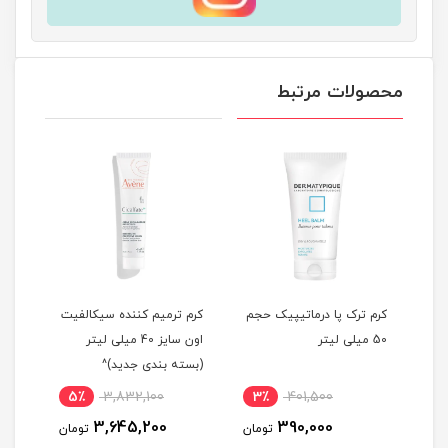
محصولات مرتبط
کرم ترک پا درماتیپیک حجم
كرم ترمیم کننده سيكالفیت
كرم 
50 میلی لیتر
اون سایز 40 میلی لیتر
(بسته بندی جدید)^
(بست
5٪
3,832,100
3٪
401,500
7
3,645,200
390,000
مان
تومان
تومان