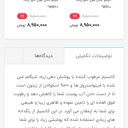
 کاور رنگ
کیکو مدل فول کاور رنگ
کیکو مدل فول کاور رنگ
WB25^
WB30^
6٪
9,500,000
6٪
9,500,000
6٪
9,500
8,950,000
8,950,000
8,950
تومان
تومان
تومان
توضیحات تکمیلی
دیدگاه‌ها
کانسیلر مرطوب کننده با پوشش دهی زیاد شیگلم غنی
شده با فیتواسترول ها و 100% اسکوالان از زیتون است
تا از دست دادن آب پوست شما را کاهش دهد و رطوبت
فوق العاده ای را تامین نموده و ظاهری زیبا و طبیعی
برای شما به ارمغان می آورد. در این کانسیلر از رنگدانه
های زیادی استفاده شده که پوششی زیاد را برای شما