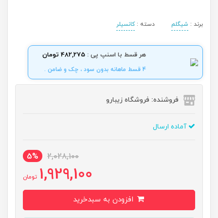
برند :
شیگلم
دسته :
کانسیلر
هر قسط با اسنپ پی :
482,275 تومان
4 قسط ماهانه بدون سود ، چک و ضامن .
فروشنده: فروشگاه زیبارو
آماده ارسال
5%
2,028,100
1,929,100
تومان
افزودن به سبدخرید