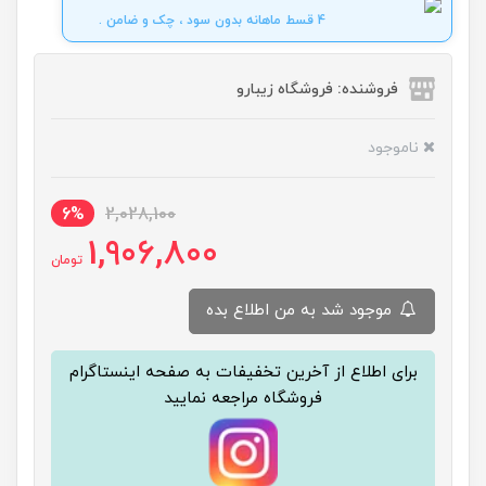
4 قسط ماهانه بدون سود ، چک و ضامن .
فروشنده: فروشگاه زیبارو
ناموجود
6%
2,028,100
1,906,800
تومان
موجود شد به من اطلاع بده
برای اطلاع از آخرین تخفیفات به صفحه اینستاگرام
فروشگاه مراجعه نمایید