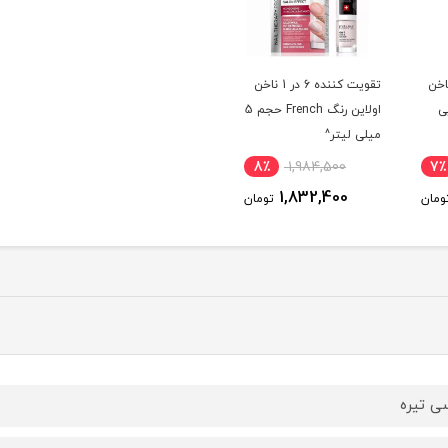
ننده 8 در 1 ناخن
تقویت کننده 6 در 1 ناخن
ی
اولاین رنگ French حجم 5
میلی لیتر^
8٪
1,984,500
7٪
1,832,400
ومان
تومان
ی تیره