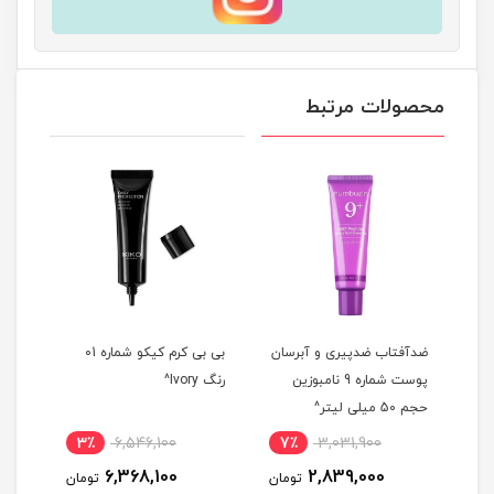
محصولات مرتبط
دل
ضدآفتاب ضدپیری و آبرسان
بی بی کرم کیکو شماره 01
ضدآف
پوست شماره 9 نامبوزین
رنگ Ivory^
حجم 50 میلی لیتر^
حجم 50 میلی 
3٪
6,546,100
7٪
3,031,900
5
6,368,100
2,839,000
مان
تومان
تومان