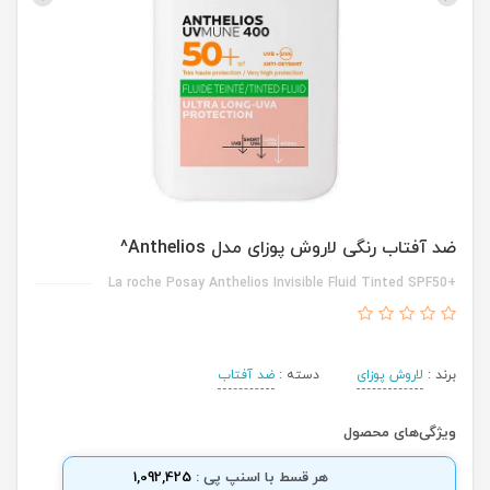
ضد آفتاب رنگی لاروش پوزای مدل Anthelios^
+La roche Posay Anthelios Invisible Fluid Tinted SPF50
برند :
لاروش پوزای
دسته :
ضد آفتاب
ویژگی‌های محصول
هر قسط با اسنپ پی :
1,092,425