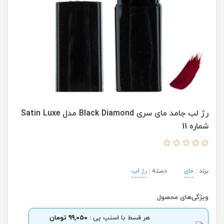
رژ لب جامد مای سری Black Diamond مدل Satin Luxe
شماره 11
برند :
مای
دسته :
رژ لب
ویژگی‌های محصول
هر قسط با اسنپ پی :
99,050 تومان