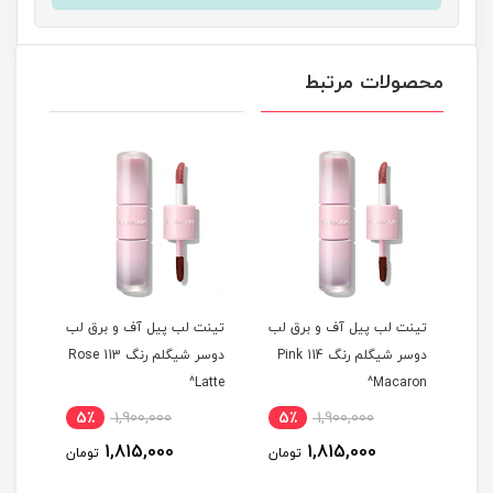
محصولات مرتبط
 لب
تینت لب پیل آف و برق لب
تینت لب پیل آف و برق لب
تینت
م رنگ 311 Berry
دوسر شیگلم رنگ 114 Pink
دوسر شیگلم رنگ 113 Rose
ise^
Latte^
Macaron^
5٪
1,900,000
5٪
1,900,000
5
1,815,000
1,815,000
مان
تومان
تومان