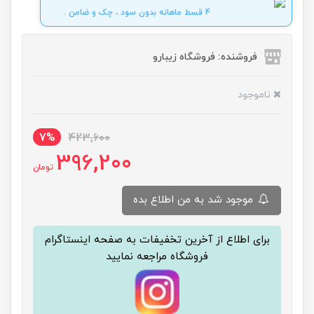
4 قسط ماهانه بدون سود ، چک و ضامن .
فروشنده: فروشگاه زیبارو
ناموجود
7%
423,600
396,200
تومان
موجود شد به من اطلاع بده
برای اطلاع از آخرین تخفیفات به صفحه اینستاگرام
فروشگاه مراجعه نمایید