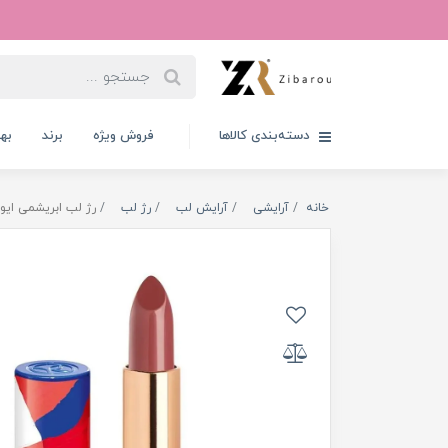
دسته‌بندی کالاها
فروش ویژه
برند
به
خانه
آرایشی
آرایش لب
رژ لب
رژ لب ابریشمی ایورو