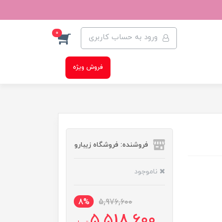
0
ورود به حساب کاربری
فروش ویژه
فروشنده: فروشگاه زیبارو
ناموجود
8%
5,976,600
5,518,600