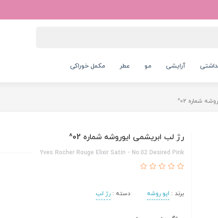
داشتی
آرایشی
مو
عطر
مکمل خوراکی
شه شماره 02^
رژ لب ابریشمی ایوروشه شماره 02^
Yves Rocher Rouge Elixir Satin - No.02 Desired Pink
برند :
ایو روشه
دسته :
رژ لب