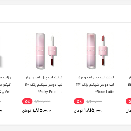
رق
تینت لب پیل آف و برق
رژلب مایع مات بادوام
رژلب 
لب دوسر شیگلم رنگ 113
لب دوسر شیگلم رنگ 110
کیکو مدل Lasting Matte
Pinky Promise^
Veil رنگ 15 Vivid Plum^
auve^
5٪
5,700,000
5٪
1,900,000
5٪
5,425,000
1,815,000
ومان
تومان
تومان