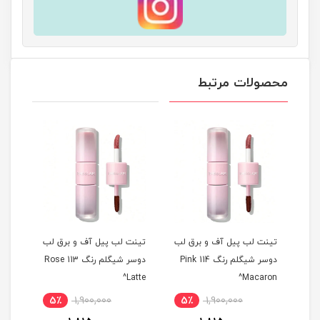
محصولات مرتبط
 لب
تینت لب پیل آف و برق لب
تینت لب پیل آف و برق لب
تینت
م رنگ 311 Berry
دوسر شیگلم رنگ 114 Pink
دوسر شیگلم رنگ 113 Rose
ise^
Latte^
Macaron^
5٪
1,900,000
5٪
1,900,000
5