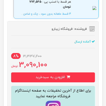
هر قسط با اسنپ پی :
772,525
تومان
4 قسط ماهانه بدون سود ، چک و ضامن .
فروشنده: فروشگاه زیبارو
آماده ارسال
8%
3,337,200
3,090,100
تومان
افزودن به سبدخرید
برای اطلاع از آخرین تخفیفات به صفحه اینستاگرام
فروشگاه مراجعه نمایید