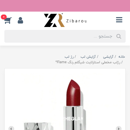
0
خانه
آرایشی
آرایش لب
رژ لب
رژلب مخملی استارلایت شیگلم رنگ Flame^