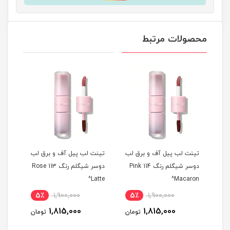
محصولات مرتبط
 لب
تینت لب پیل آف و برق لب
تینت لب پیل آف و برق لب
تینت
م رنگ 311 Berry
دوسر شیگلم رنگ 114 Pink
دوسر شیگلم رنگ 113 Rose
ise^
Latte^
Macaron^
5٪
1,900,000
5٪
1,900,000
5
1,815,000
1,815,000
مان
تومان
تومان