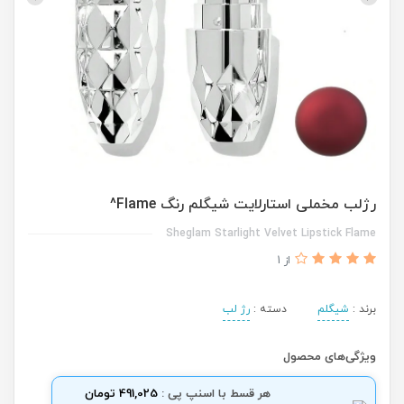
رژلب مخملی استارلایت شیگلم رنگ Flame^
Sheglam Starlight Velvet Lipstick Flame
از 1
برند :
شیگلم
دسته :
رژ لب
ویژگی‌های محصول
هر قسط با اسنپ پی :
491,025 تومان