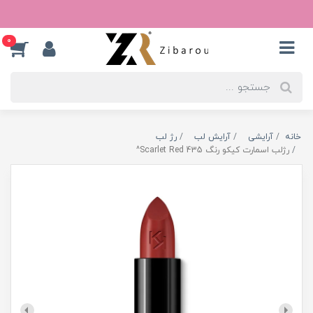
0
خانه
آرایشی
آرایش لب
رژ لب
رژلب اسمارت کیکو رنگ 435 Scarlet Red^