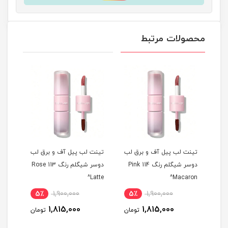
محصولات مرتبط
 لب
تینت لب پیل آف و برق لب
تینت لب پیل آف و برق لب
تینت
م رنگ 311 Berry
دوسر شیگلم رنگ 114 Pink
دوسر شیگلم رنگ 113 Rose
ise^
Latte^
Macaron^
5٪
1,900,000
5٪
1,900,000
5
1,815,000
1,815,000
مان
تومان
تومان