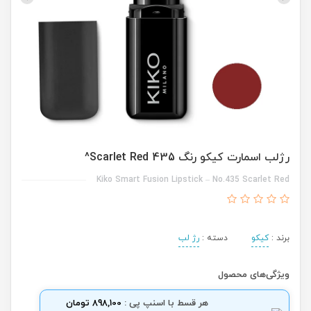
رژلب اسمارت کیکو رنگ 435 Scarlet Red^
Kiko Smart Fusion Lipstick – No.435 Scarlet Red
برند :
کیکو
دسته :
رژ لب
ویژگی‌های محصول
هر قسط با اسنپ پی :
898,100 تومان