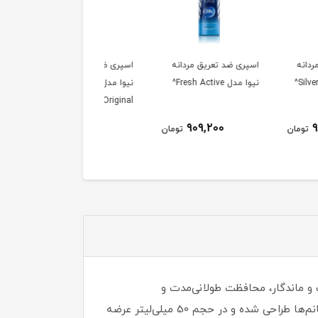
 ضد تعریق مردانه
اسپری ضد تعریق مردانه
اسپری ضد تعریق زنانه نی
Fresh Ac^
نیوا مدل Black & White
مدل Fresh Natural^
Invisible Original^
909,200
909,200
909,200
تومان
تومان
توم
 محبوب برند Fa است که به دلیل رایحه‌ی خنک و ماندگار، محافظت طولانی‌مدت و
فرمولاسیون ملایم برای پوست، مورد توجه بسیاری از کاربران قرار گرفته است. این محصول هم برای آقایان و هم برای خانم‌ها طراحی شده و در حجم 50 میلی‌لیتر عرضه