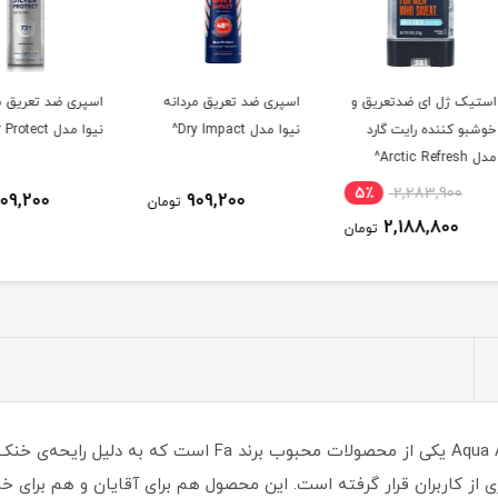
ق و
اسپری ضد تعریق مردانه
اسپری ضد تعریق مردانه
اسپری
د
نیوا مدل Dry Impact^
نیوا مدل Silver Protect^
نیوا مدل tive
5٪
909,200
909,200
تومان
تومان
ومان
رول دئودورانت ضد تعریق فا مدل Aqua Aquatic Fresh یکی از محصولات