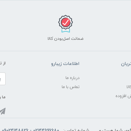
ضمانت اصل‌بودن کالا
یان
اطلاعات زیبارو
از 
درباره ما
لا
تماس با ما
ش افزوده
ما ر
شماره تماس:
02144696680 - 09024148826