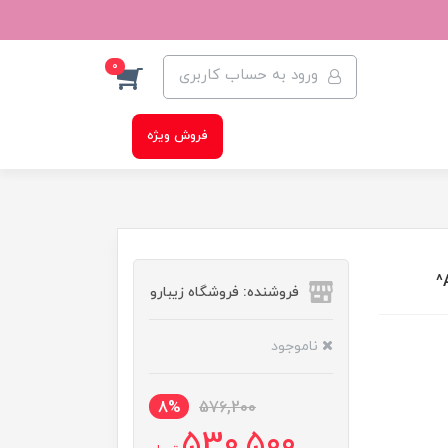
0
ورود به حساب کاربری
فروش ویژه
فروشنده: فروشگاه زیبارو
ناموجود
8%
576,200
530,500