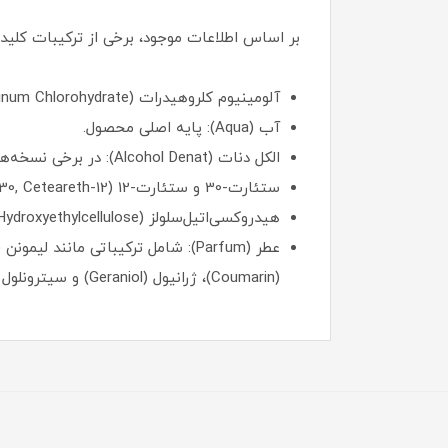
بر اساس اطلاعات موجود، برخی از ترکیبات کلیدی
آلومینیوم کلروهیدرات (Aluminum Chlorohydrate): ماده‌ای ضدتعریق که به کاهش تعریق و بوی بدن کمک می‌کند.
آب (Aqua): پایه اصلی محصول.
الکل دنات (Alcohol Denat): در برخی نسخه‌ها ممکن است به مقدار کم وجود داشته باشد، اما نسخه‌های بدون الکل نیز عرضه می‌شوند.
ستئارت-30 و ستئارت-12 (Ceteareth-30, Ceteareth-12): امولسیفایرهایی که به پخش یکنواخت محصول کمک می‌کنند.
هیدروکسی‌اتیل‌سلولز (Hydroxyethylcellulose): ماده‌ای برای تنظیم قوام محصول.
(Coumarin)، ژرانیول (Geraniol) و سیترونلول (Citronellol) که رایحه‌ی خنک و گلی را ایجاد می‌کنند.