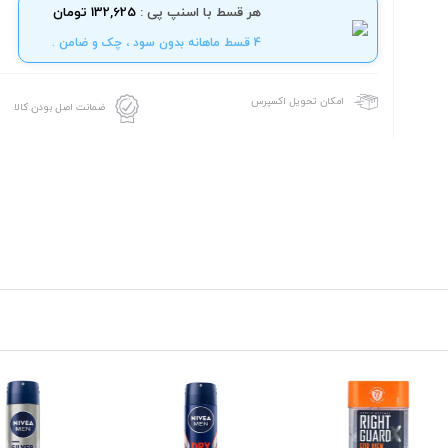
هر قسط با اسنپ پی :
132,625 تومان
4 قسط ماهانه بدون سود ، چک و ضامن .
امکان تحویل اکسپرس
ضمانت اصل بودن کالا