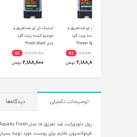
یک ژل ای ضدتعریق و
استیک ژل ای ضدتعریق و
استیک ژل ای ضدتعری
بو کننده رایت گارد
خوشبو کننده رایت گارد
خوشبو کننده رایت گار
Forest^
مدل Fresh Blast^
مدل Arctic Refresh^
2,283,900
5٪
2,283,900
5٪
2,283,900
2,188,800
2,188,800
2,188,800
تومان
تومان
ت
توضیحات تکمیلی
دیدگاه‌ها