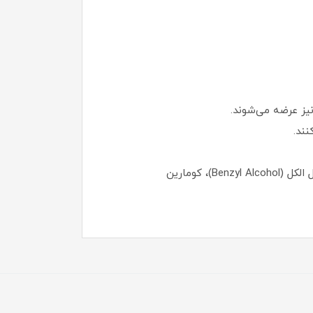
عطر (Parfum): شامل ترکیباتی مانند لیمونن (Limonene)، لینالول (Linalool)، هگزیل سینامال (Hexyl Cinnamal)، بنزیل الکل (Benzyl Alcohol)، کومارین