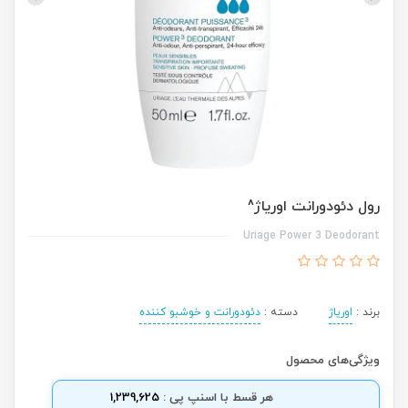
رول دئودورانت اوریاژ^
Uriage Power 3 Deodorant
برند :
اوریاژ
دسته :
دئودورانت و خوشبو کننده
ویژگی‌های محصول
هر قسط با اسنپ پی :
1,239,625