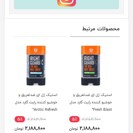
محصولات مرتبط
و
استیک ژل ای ضدتعریق و
استیک ژل ای ضدتعریق و
اسپر
مدل
خوشبو کننده رایت گارد مدل
خوشبو کننده رایت گارد مدل
نیوا مدل 
Arctic Refresh^
Fresh Blast^
5٪
2,283,900
5٪
2,283,900
5
2,188,800
2,188,800
مان
تومان
تومان