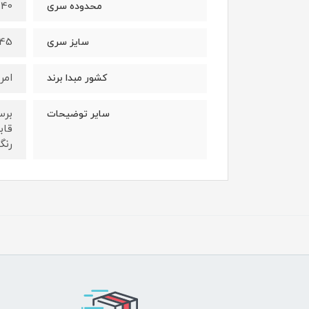
40 تا 55 میلی متر
محدوده سری
45 × 110 میلی مت
سایز سری
امر
کشور مبدا برند
برس
سایر توضیحات
قاب
رنگ