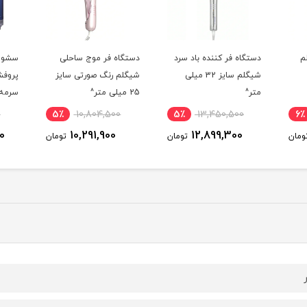
 سرد
دستگاه فر موج ساحلی
سشوار 6 کاره حرفه ای انزو
 میلی
شیگلم رنگ صورتی سایز
پروفشنال مدل 4133 رنگ
25 میلی متر^
سرمه ای^
سفی
7٪
16,843,900
5٪
10,804,500
5٪
15,774,500
10,291,900
تومان
تومان
تومان