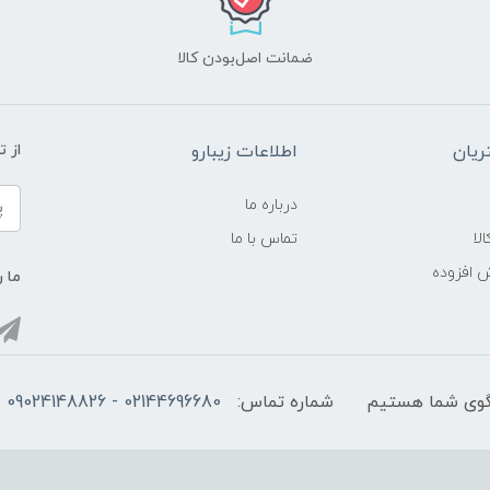
ضمانت اصل‌بودن کالا
یان
اطلاعات زیبارو
از 
درباره ما
لا
تماس با ما
ش افزوده
ما ر
شماره تماس:
02144696680 - 09024148826