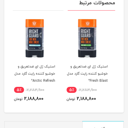
محصولات مرتبط
و
استیک ژل ای ضدتعریق و
استیک ژل ای ضدتعریق و
اسپر
مدل
خوشبو کننده رایت گارد مدل
خوشبو کننده رایت گارد مدل
نیوا مدل 
Arctic Refresh^
Fresh Blast^
5٪
2,283,900
5٪
2,283,900
5
2,188,800
2,188,800
مان
تومان
تومان