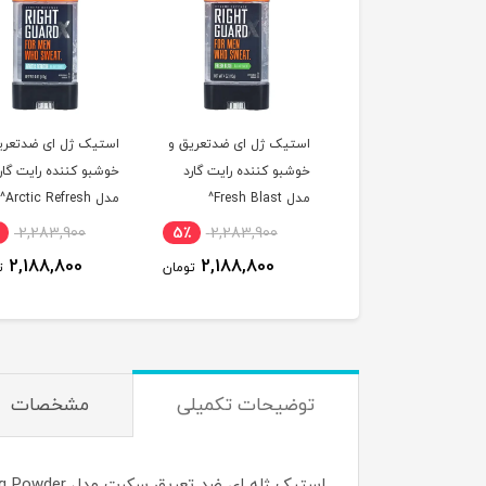
تیک ژل ای ضدتعریق و
استیک ژل ای ضدتعریق و
اسپری ضد تعریق مرد
شبو کننده رایت گارد
خوشبو کننده رایت گارد
نیوا مدل Dry Impact^
Fresh Bla^
مدل Arctic Refresh^
5٪
2,283,900
5٪
2,283,900
909,200
2,188,800
2,188,800
تومان
تومان
توضیحات تکمیلی
مشخصات