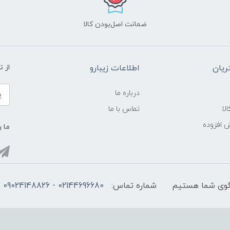
ضمانت اصل‌بودن کالا
یان
اطلاعات زیبارو
از 
درباره ما
لا
تماس با ما
ش افزوده
ما ر
شماره تماس:
02144696680 - 09024148826