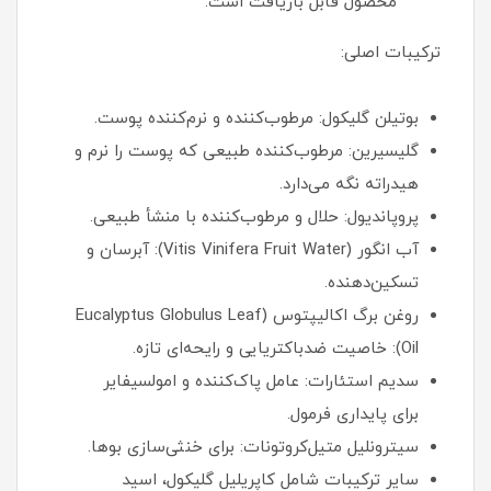
محصول قابل بازیافت است.
ترکیبات اصلی:
بوتیلن گلیکول: مرطوب‌کننده و نرم‌کننده پوست.
گلیسیرین: مرطوب‌کننده طبیعی که پوست را نرم و
هیدراته نگه می‌دارد.
پروپاندیول: حلال و مرطوب‌کننده با منشأ طبیعی.
آب انگور (Vitis Vinifera Fruit Water): آبرسان و
تسکین‌دهنده.
روغن برگ اکالیپتوس (Eucalyptus Globulus Leaf
Oil): خاصیت ضدباکتریایی و رایحه‌ای تازه.
سدیم استئارات: عامل پاک‌کننده و امولسیفایر
برای پایداری فرمول.
سیترونلیل متیل‌کروتونات: برای خنثی‌سازی بوها.
سایر ترکیبات شامل کاپریلیل گلیکول، اسید