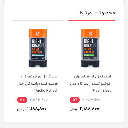
محصولات مرتبط
و
استیک ژل ای ضدتعریق و
استیک ژل ای ضدتعریق و
اسپر
مدل
خوشبو کننده رایت گارد مدل
خوشبو کننده رایت گارد مدل
نیوا مدل 
Arctic Refresh^
Fresh Blast^
5٪
2,283,900
5٪
2,283,900
5
2,188,800
2,188,800
مان
تومان
تومان