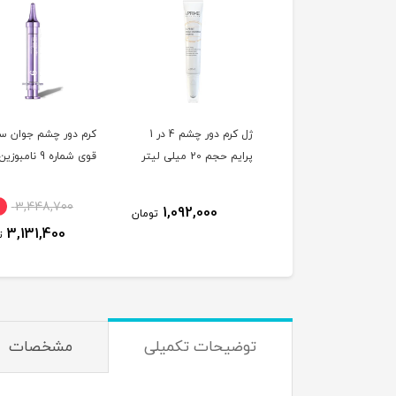
ژل کرم دور چشم 4 در 1
کرم دور چشم جوان ساز
پچ هیدرو ژلی زیر چش
حجم 20 میلی لیتر
قوی شماره 9 نامبوزین^
عددی^
4,200,000
10٪
3,448,700
1,092,000
تومان
3,983,900
3,131,400
تومان
ت
توضیحات تکمیلی
مشخصات