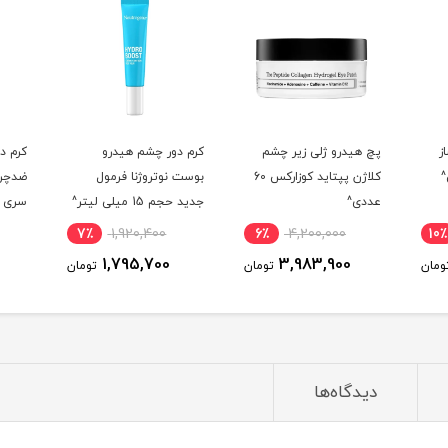
م
کرم دور چشم هیدرو
کرم دور چشم جوان ساز و
کرم د
کلاژن پپتاید کوزارکس 60
بوست نوتروژنا فرمول
ضدچروک پپتاید مدیکیوب
9 پپ
جدید حجم 15 میلی لیتر^
سری دیپ لاین حجم 30
50 میلی لیتر^
میلی لیتر^
4٪
4,884,900
7٪
1,920,400
6٪
4,722,000
1,795,700
ومان
تومان
تومان
دیدگاه‌ها