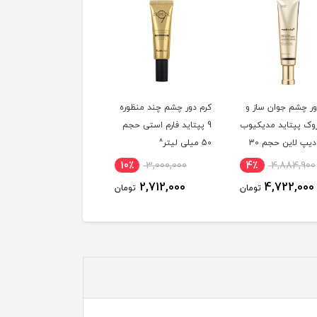
ور چشم چند منظوره
سرم دور چشم جوان ساز
کرم دور چشم ضد چروک
تاید فارم استی حجم
دکتر التیا حجم 25 میلی
درماتیپیک
لیتر^
4٪
3,735,300
10٪
3,000,000
567,200
توم
3,609,200
2,712,000
تومان
تومان