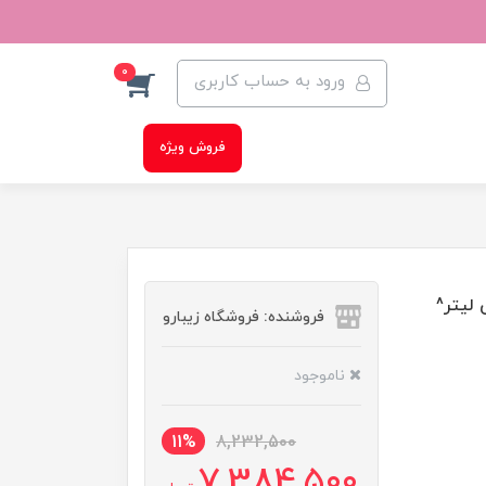
0
ورود به حساب کاربری
فروش ویژه
فروشنده: فروشگاه زیبارو
ناموجود
11%
8,232,500
7,384,500