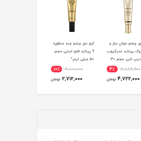
دور چشم چند منظوره
سرم دور چشم جوان ساز
کرم دور چشم ضد چروک
پتاید فارم استی حجم
دکتر التیا حجم 25 میلی
درماتیپیک
لیتر^
4٪
3,735,300
10٪
3,000,000
567,200
تو
3,609,200
2,712,000
تومان
تومان