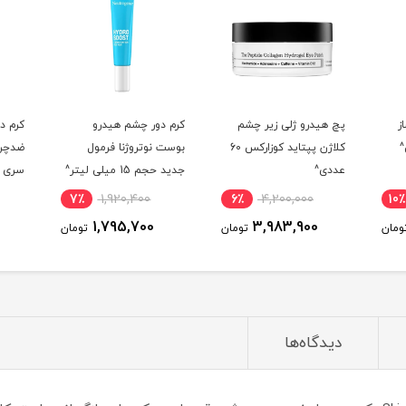
شم
کرم دور چشم هیدرو
کرم دور چشم جوان ساز و
کرم 
کلاژن پپتاید کوزارکس 60
بوست نوتروژنا فرمول
ضدچروک پپتاید مدیکیوب
9 پ
جدید حجم 15 میلی لیتر^
سری دیپ لاین حجم 30
50 میلی لیتر^
میلی لیتر^
4٪
4,884,900
7٪
1,920,400
6٪
4,722,000
1,795,700
تومان
تومان
تومان
دیدگاه‌ها