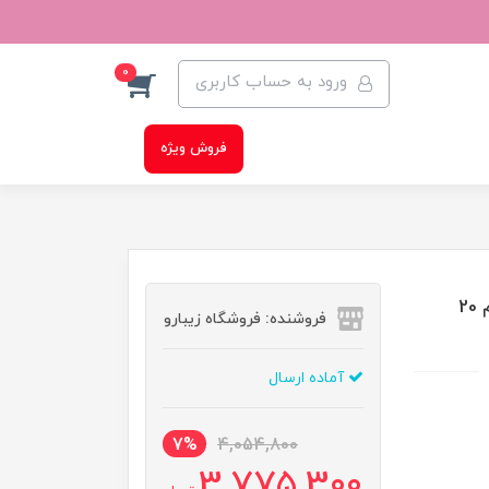
0
ورود به حساب کاربری
فروش ویژه
کرم دور چشم بوکاچیول ماداگاسکار سنتلا Skin 1004 حجم 20
فروشنده: فروشگاه زیبارو
آماده ارسال
7%
4,054,800
3,775,300