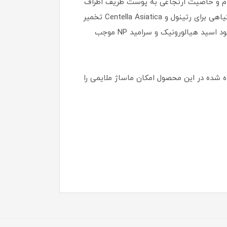
ای بازگرداندن استحکام و خاصیت ارتجاعی به پوست ظریف اطراف
چشم و همچنین کاهش چین و چروک ها طراحی شده است. در فرمولاسیون این محصول از باکوچیول که یک جایگزین گیاهی برای رتینول و Centella Asiatica تخمیر
شده استفاده شده که به خوبی چروک های دور چشم را کاهش داده و به استحکام پوست می افزاید. همچنین بدلیل وجود اسید هیالورونیک و سرامید NP موجب
ده در این محصول امکان ماساژ ملایمی را