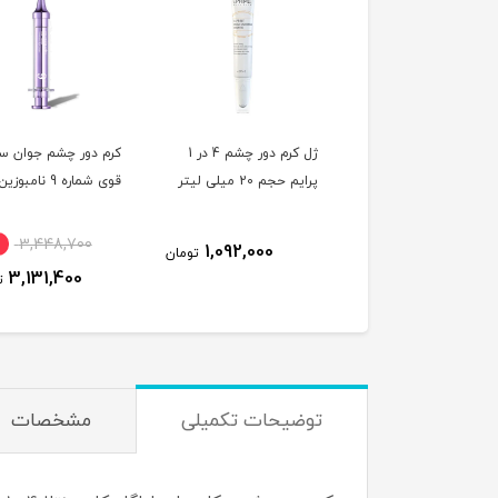
ژل کرم دور چشم 4 در 1
کرم دور چشم جوان ساز
پچ هیدرو ژلی زیر چ
م حجم 20 میلی لیتر
قوی شماره 9 نامبوزین^
عددی^
4,200,000
10٪
3,448,700
1,092,000
تومان
3,983,900
3,131,400
تومان
توضیحات تکمیلی
مشخصات