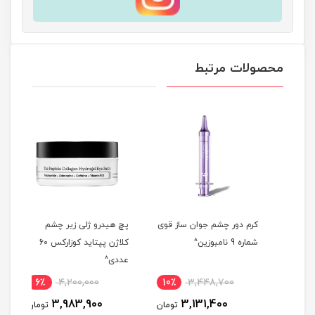
محصولات مرتبط
کرم دور چشم جوان ساز قوی
پچ هیدرو ژلی زیر چشم
کرم 
شماره 9 نامبوزین^
کلاژن پپتاید کوزارکس 60
نوتر
عددی^
15 میلی لیتر^
6٪
4,200,000
10٪
3,448,700
مان
3,983,900
3,131,400
تومان
تومان