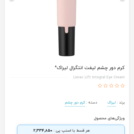
کرم دور چشم لیفت انتگرال لیراک^
Lierac Lift Integral Eye Cream
برند :
لیراک
دسته :
کرم دور چشم
ویژگی‌های محصول
هر قسط با اسنپ پی :
2,334,850