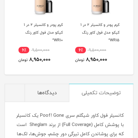
ر و کانسیلر 2 در 1
کرم پودر و کانسیلر 2 در 1
کرم پودر و کانسیلر 2 در 1
کیکو مدل فول کاور رنگ
کیکو مدل فول کاور رنگ
کیکو
B30^
WR10^
WR15^
6٪
9,500,000
6٪
9,500,000
6
8,950,000
8,950,000
مان
تومان
تومان
توضیحات تکمیلی
دیدگاه‌ها
کانسیلر فول کاور شیگلم سری Poof! Gone یک کانسیلر
با پوشش کامل (Full Coverage) از برند Sheglam است
که برای پوشاندن کامل تیرگی دور چشم، جوش‌ها، لک‌ها