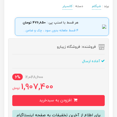
برند :
شیگلم
دسته :
کانسیلر
هر قسط با اسنپ پی :
476,850 تومان
4 قسط ماهانه بدون سود ، چک و ضامن .
فروشنده: فروشگاه زیبارو
آماده ارسال
6%
2,028,600
1,907,400
تومان
افزودن به سبدخرید
برای اطلاع از آخرین تخفیفات به صفحه اینستاگرام