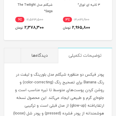
دهنده فوری 345
3 ثانیه ای لورال^
شیگلم مدل The Twilight
یلی
Saga^
Grip^
6٪
2,523,500
3٪
3,031,900
8
2,378,300
2,965,800
مان
تومان
تومان
توضیحات تکمیلی
دیدگاه‌ها
پودر فیکس دو منظوره شیگلم مدل بلورینگ و لیفت در
رنگ Banana برای تصحیح رنگ (color-correcting) و
روشن کردن پوست‌های متوسط تا تیره مناسب است و
جلوه‌ای گرم و طبیعی ایجاد می‌کند. این محصول نسخه
ارتقایافته (glow-up) از مدل قبلی است و ترکیبی
هوشمندانه از پودر فشرده (pressed) و پودر شل (loose)