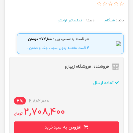
برند :
شیگلم
دسته :
فیکساتور آرایش
هر قسط با اسنپ پی :
677,100 تومان
4 قسط ماهانه بدون سود ، چک و ضامن .
فروشنده: فروشگاه زیبارو
آماده ارسال
4%
2,802,000
2,708,400
تومان
افزودن به سبدخرید