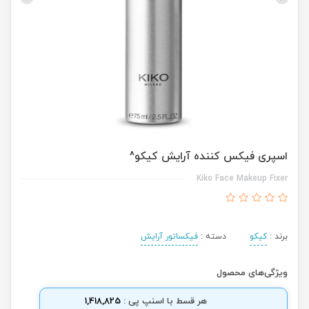
اسپری فیکس کننده آرایش کیکو^
Kiko Face Makeup Fixer
برند :
کیکو
دسته :
فیکساتور آرایش
ویژگی‌های محصول
هر قسط با اسنپ پی :
1,418,825