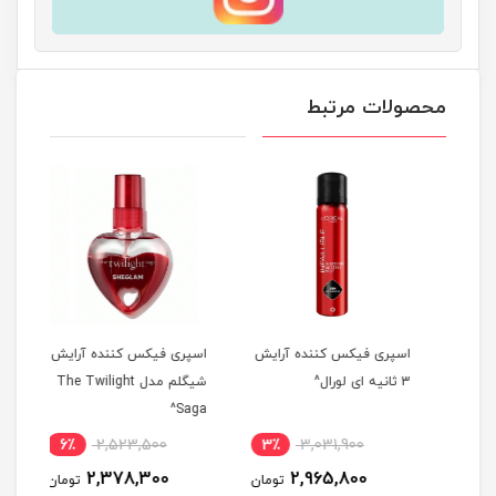
محصولات مرتبط
ان
اسپری فیکس کننده آرایش
اسپری فیکس کننده آرایش
پودر
دهنده فوری 345
3 ثانیه ای لورال^
شیگلم مدل The Twilight
شیگل
یلی
Saga^
لیفت ر
6٪
2,523,500
3٪
3,031,900
8
2,378,300
2,965,800
مان
تومان
تومان