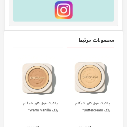
محصولات مرتبط
پنکیک فول کاور شیگلم
پنکیک فول کاور شیگلم
پنکی
رنگ Buttercream^
رنگ Warm Vanilla^
رنگ Shell
7