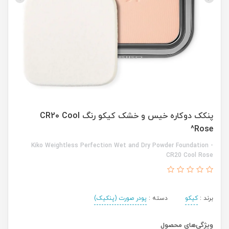
پنکک دوکاره خیس و خشک کیکو رنگ CR20 Cool
Rose^
Kiko Weightless Perfection Wet and Dry Powder Foundation -
CR20 Cool Rose
برند :
کیکو
دسته :
پودر صورت (پنکیک)
ویژگی‌های محصول