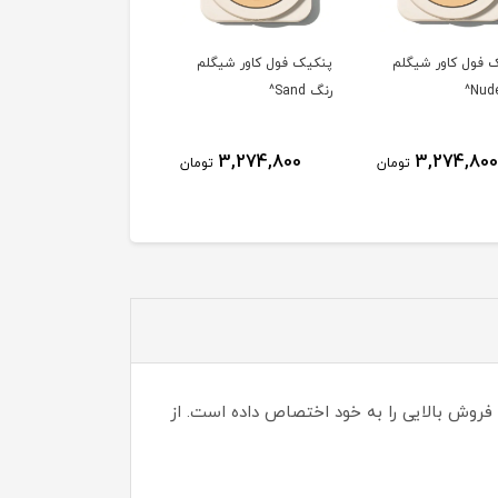
ک فول کاور شیگلم
پنکیک فول کاور شیگلم
پنکیک فول کاور شیگلم
رنگ Chantilly^
رنگ Porcelain^
3,274,800
3,274,800
3,274,800
تومان
تومان
تو
فروش بالایی را به خود اختصاص داده است. از