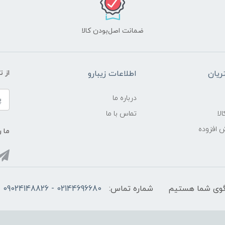
ضمانت اصل‌بودن کالا
یان
اطلاعات زیبارو
از 
درباره ما
لا
تماس با ما
ش افزوده
ما ر
شماره تماس:
02144696680 - 09024148826