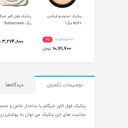
کیک استودیو فیکس
پنکیک فول کاور شیگلم
پنکیک فول کاور شیگ
N مک^
رنگ Buttercream^
رنگ Warm Vanilla^
7٪
10,898,600
3,274,800
3,274,800
تومان
10,161,700
تومان
توضیحات تکمیلی
دیدگاه‌ها
پنکیک فول کاور شیگلم با ساختار خاص و منحصر 
جذابیت های این پنکیک می توان به پوشش زیاد 