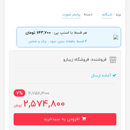
برند :
شیگلم
دسته :
پرایمر صورت
هر قسط با اسنپ پی :
643,700 تومان
4 قسط ماهانه بدون سود ، چک و ضامن .
فروشنده: فروشگاه زیبارو
آماده ارسال
7%
2,756,300
2,574,800
تومان
افزودن به سبدخرید