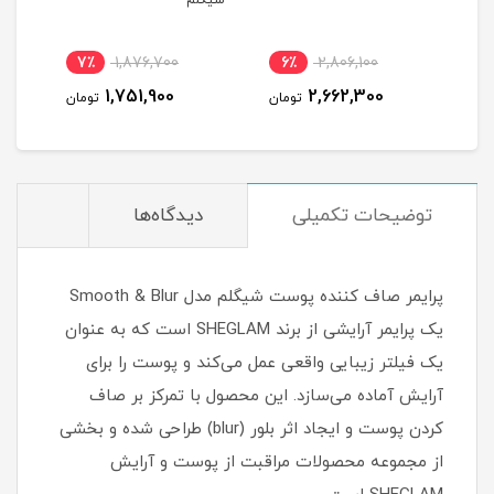
دهنده فوری 345
شیگلم^
Fix^
یلی
7٪
1,876,700
6٪
2,806,100
8
1,751,900
2,662,300
مان
تومان
تومان
توضیحات تکمیلی
دیدگاه‌ها
پرایمر صاف کننده پوست شیگلم مدل Smooth & Blur
یک پرایمر آرایشی از برند SHEGLAM است که به عنوان
یک فیلتر زیبایی واقعی عمل می‌کند و پوست را برای
آرایش آماده می‌سازد. این محصول با تمرکز بر صاف
کردن پوست و ایجاد اثر بلور (blur) طراحی شده و بخشی
از مجموعه محصولات مراقبت از پوست و آرایش