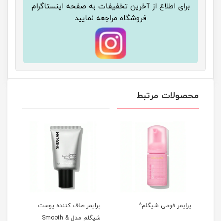
برای اطلاع از آخرین تخفیفات به صفحه اینستاگرام
فروشگاه مراجعه نمایید
محصولات مرتبط
ان
پرایمر فومی شیگلم^
پرایمر صاف کننده پوست
دهنده فوری 345
شیگلم مدل Smooth &
Fix^