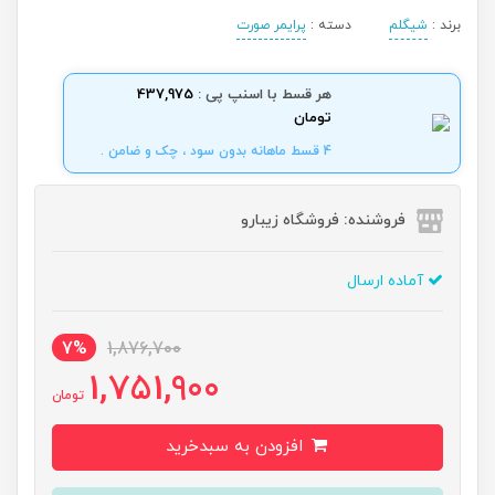
برند :
شیگلم
دسته :
پرایمر صورت
هر قسط با اسنپ پی :
437,975
تومان
4 قسط ماهانه بدون سود ، چک و ضامن .
فروشنده: فروشگاه زیبارو
آماده ارسال
7%
1,876,700
1,751,900
تومان
افزودن به سبدخرید