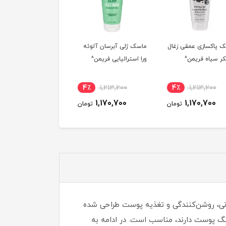
پاکسازی عمقی زغال
ماسک ژلی آبرسان آلوئه
ژل ماسک تسکین دهنده
 سیاه فریمن^
ورا استرالیایی فریمن^
هندوانه و آلوئه ورا
فریمن^
4٪
1,213,200
4٪
1,213,200
4٪
1,213,200
1,170,700
1,170,700
1,170,700
تومان
تومان
توم
ره‌ای است که برای آبرسانی، روشن‌کنندگی و تغذیه پوست طراحی شده
نگ پوست دارند، مناسب است. در ادامه به