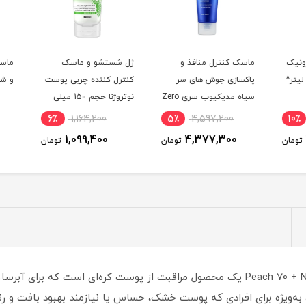
نیک
ماسک کنترل منافذ و
ژل شستشو و ماسک
ماسک 
پاکسازی جوش های سر
کنترل کننده چربی پوست
و شکر
سیاه مدیکیوب سری Zero
نوتروژنا حجم 150 میلی
Pore حجم 100 میلی لیتر^
لیتر^
6٪
1,164,200
5٪
4,597,200
10٪
1,099,400
4,377,300
ومان
تومان
تومان
ماسک ورقی روشن کننده پوست آنوا مدل Peach 70 + Niacin یک محصول مراقبت از پوست ک
به‌ویژه برای افرادی که پوست خشک، حساس یا نیازمند بهبود بافت و ر