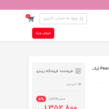
0
ورود به حساب کاربری
فروش ویژه
ماسک ورقی روشن کننده پوست آنوا مدل Peach 70 + Niacin (یک
فروشنده: فروشگاه زیبارو
ناموجود
5%
1,423,000
1,352,800