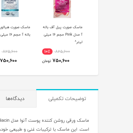
ک صورت پیل آف باله
ماسک صورت پیل آف باله
ماسک صورت هیالورو
آ مدل Glow حجم 16 میلی
آ مدل Pink حجم 16 میلی
باله آ حجم 16 میلی لیتر^
ر^
لیتر^
825,600
10٪
825,600
10٪
825,600
750,600
750,600
750,600
تومان
تومان
ت
توضیحات تکمیلی
دیدگاه‌ها
است. این ماسک با ترکیبات غنی و طبیعی خود، 