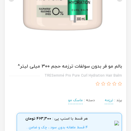
بالم مو فر بدون سولفات ترزمه حجم 300 میلی لیتر^
TRESemmé Pro Pure Curl Hydration Hair Balm
برند :
ترزمه
دسته :
ماسک مو
هر قسط با اسنپ پی :
463,300 تومان
4 قسط ماهانه بدون سود ، چک و ضامن .