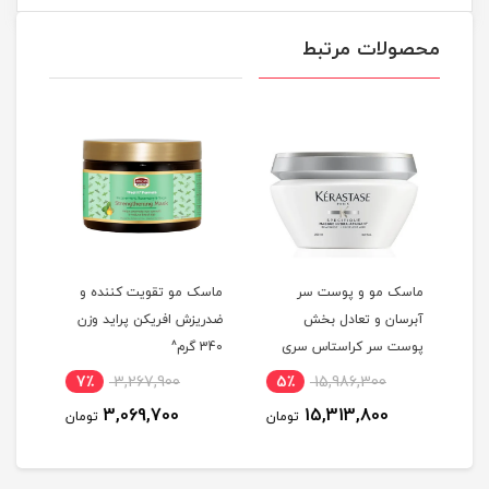
محصولات مرتبط
ماسک مو و پوست سر
ماسک مو تقویت کننده و
ماسک
آبرسان و تعادل بخش
ضدریزش افریکن پراید وزن
برزی
200 میلی
پوست سر کراستاس سری
340 گرم^
حجم 300 میلی 
اسپسفیک حجم 200 میلی
7٪
3,267,900
5٪
15,986,300
8
لیتر^
3,069,700
15,313,800
مان
تومان
تومان