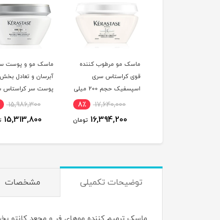
ماسک مو مرطوب کننده
ماسک مو و پوست سر
ماسک مو تقوی
قوی کراستاس سری
آبرسان و تعادل بخش
ضدریزش افریکن
اسپسفیک حجم 200 میلی
پوست سر کراستاس سری
340 گرم^
لیتر^
اسپسفیک حجم 200 میلی
267,900
5٪
15,986,300
8٪
17,640,000
لیتر^
69,700
15,313,800
16,394,200
تومان
تومان
توضیحات تکمیلی
مشخصات
ماسک ترمیم کننده موهای فر و مجعد کانتو بخوب