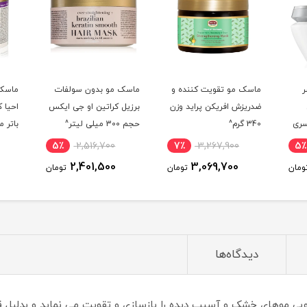
ت کننده و
ماسک مو بدون سولفات
ماسک مو بدون سولفات
 پراید وزن
برزیل کراتین او جی ایکس
احیا کننده و آبرسان شی
حجم 300 میلی لیتر^
باتر مائویی مویسچر حجم
400 میلی لیتر^
4٪
3,068,500
5٪
2,516,700
7٪
3,
2,964,100
2,401,500
3,0
تومان
تومان
تومان
دیدگاه‌ها
ی موهای خشک و آسیب دیده را بازسازی و تقویت می نماید و بدلیل قدر