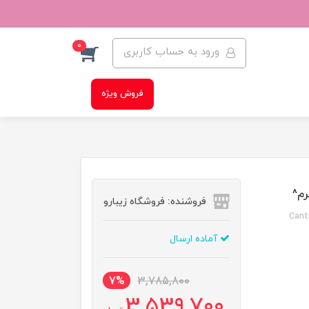
0
ورود به حساب کاربری
فروش ویژه
فروشنده: فروشگاه زیبارو
Cant
آماده ارسال
7%
3,785,800
3,539,700