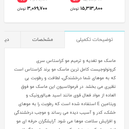
لیتر^
3,069,700
15,313,800
مان
تومان
تومان
توضیحات تکمیلی
مشخصات
دیدگا
ماسک مو تغدیه و ترمیم مو کراستاس سری
کرونولوجیست کامل ترین ماسک مو برند کراستاس است
که به موهای شما درخشندگی، لطافت و رطوبت بی
نظیری می بخشد. در فرمولاسیون این ماسک مو فوق
العاده از مواد فعال قوی مانند اسید هیالورونیک و
ویتامین E استفاده شده است که رطوبت را به موهای
خشک، کدر و آسیب دیده می رساند و موجب درخشندگی
و افزایش سلامت موها می شود. آرایشگران حرفه ای مو