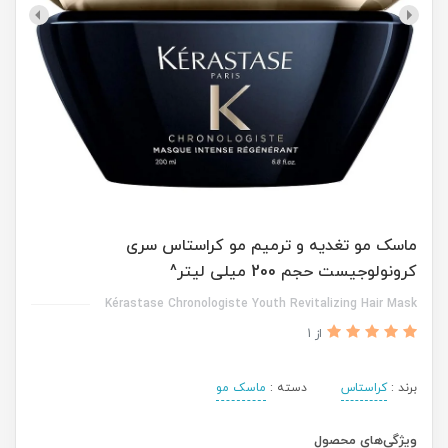
ماسک مو تغدیه و ترمیم مو کراستاس سری
کرونولوجیست حجم 200 میلی لیتر^
Kérastase Chronologiste Youth Revitalizing Hair Mask
از 1
برند :
کراستاس
دسته :
ماسک مو
ویژگی‌های محصول