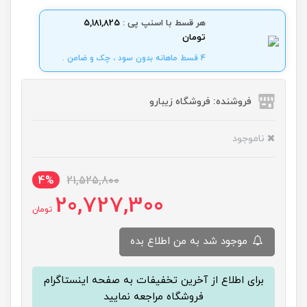
هر قسط با اسنپ پی :
5,181,825
تومان
4 قسط ماهانه بدون سود ، چک و ضامن .
فروشنده: فروشگاه زیبارو
ناموجود
4%
21,525,800
20,727,300
تومان
موجود شد به من اطلاع بده
برای اطلاع از آخرین تخفیفات به صفحه اینستاگرام
فروشگاه مراجعه نمایید