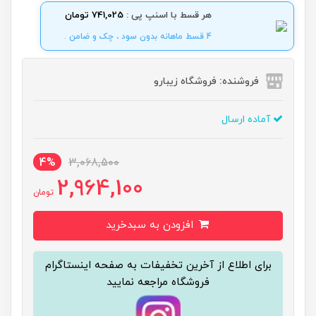
هر قسط با اسنپ پی :
741,025 تومان
4 قسط ماهانه بدون سود ، چک و ضامن .
فروشنده: فروشگاه زیبارو
آماده ارسال
4%
3,068,500
2,964,100
تومان
افزودن به سبدخرید
برای اطلاع از آخرین تخفیفات به صفحه اینستاگرام
فروشگاه مراجعه نمایید