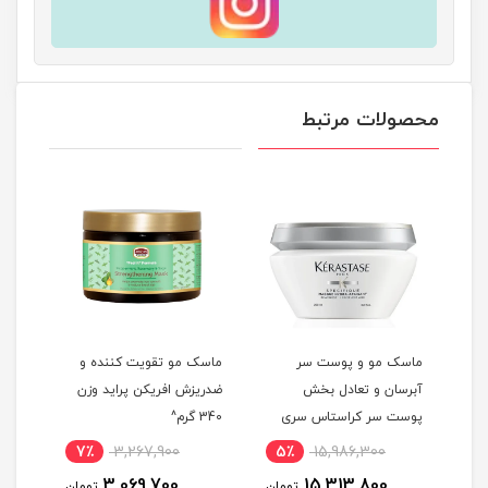
محصولات مرتبط
ماسک مو و پوست سر
ماسک مو تقویت کننده و
ماسک
آبرسان و تعادل بخش
ضدریزش افریکن پراید وزن
برزی
200 میلی
پوست سر کراستاس سری
340 گرم^
حجم 300 میلی 
اسپسفیک حجم 200 میلی
7٪
3,267,900
5٪
15,986,300
8
لیتر^
3,069,700
15,313,800
مان
تومان
تومان