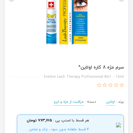
سرم مژه 8 کاره اولاین^
Eveline Lash Therapy Professional 8in1 – 10ml
برند :
اولاین
دسته :
مراقبت از مژه و ابرو
هر قسط با اسنپ پی :
763,175 تومان
4 قسط ماهانه بدون سود ، چک و ضامن .