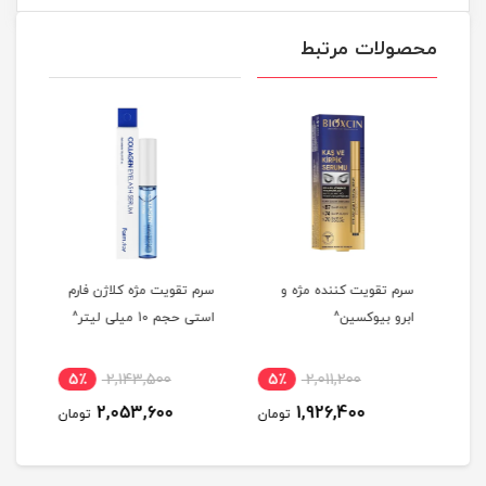
محصولات مرتبط
کننده مژه سیپوری حجم 10
سرم تقویت کننده مژه و
سرم تقویت مژه کلاژن فارم
سرم 
ابرو بیوکسین^
استی حجم 10 میلی لیتر^
ابرو
4
مان
5٪
2,143,500
5٪
2,011,200
2,053,600
1,926,400
تومان
تومان