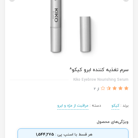
سرم تغذیه کننده ابرو کیکو^
Kiko Eyebrow Nourishing Serum
از 2
برند :
کیکو
دسته :
مراقبت از مژه و ابرو
ویژگی‌های محصول
هر قسط با اسنپ پی :
1,544,275