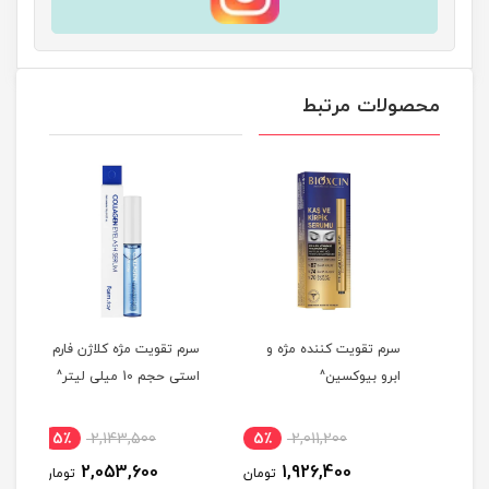
محصولات مرتبط
کننده مژه سیپوری حجم 10
سرم تقویت کننده مژه و
سرم تقویت مژه کلاژن فارم
سرم مژه 8 
ابرو بیوکسین^
استی حجم 10 میلی لیتر^
4
مان
5٪
2,143,500
5٪
2,011,200
2,053,600
1,926,400
تومان
تومان