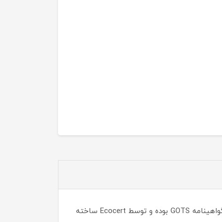
پد پنبه ای ارگانیک سفورا یک محصول کاملا گیاهی و تهیه شده با الیاف پنبه ای 100% ارگانیک است و همچنین دارای گواهینامه GOTS بوده و توسط Ecocert ساخته