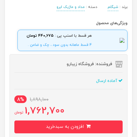
برند :
شیگلم
دسته :
مداد و ماژیک ابرو
ویژگی‌های محصول
هر قسط با اسنپ پی :
440,675 تومان
4 قسط ماهانه بدون سود ، چک و ضامن .
فروشنده: فروشگاه زیبارو
آماده ارسال
8%
1,898,100
1,762,700
تومان
افزودن به سبدخرید