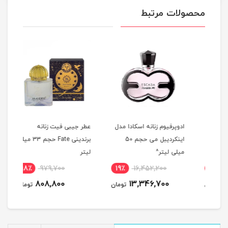
محصولات مرتبط
لم
ادوپرفیوم زنانه اسکادا مدل
عطر جیبی فیت زنانه
عطر 
اینکردیبل می حجم 50
برندینی Fate حجم 33 میلی
مردانه
میلی لیتر^
لیتر
18٪
979,700
19٪
16,452,200
4
808,800
13,346,700
مان
تومان
تومان