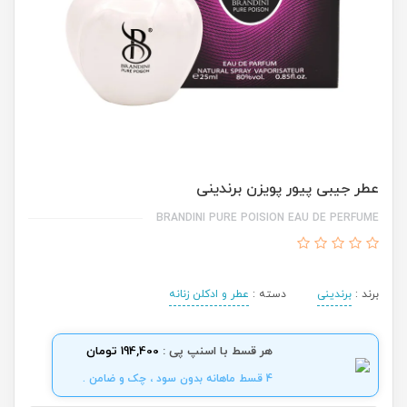
عطر جیبی پیور پویزن برندینی
BRANDINI PURE POISION EAU DE PERFUME
برند :
برندینی
دسته :
عطر و ادکلن زنانه
هر قسط با اسنپ پی :
194,400 تومان
4 قسط ماهانه بدون سود ، چک و ضامن .