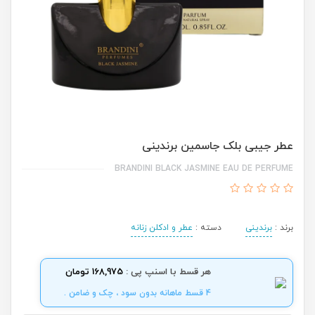
عطر جیبی بلک جاسمین برندینی
BRANDINI BLACK JASMINE EAU DE PERFUME
برند :
برندینی
دسته :
عطر و ادکلن زنانه
هر قسط با اسنپ پی :
168,975 تومان
4 قسط ماهانه بدون سود ، چک و ضامن .