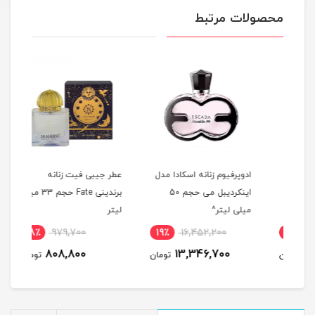
محصولات مرتبط
لم
ادوپرفیوم زنانه اسکادا مدل
عطر جیبی فیت زنانه
عطر 
اینکردیبل می حجم 50
برندینی Fate حجم 33 میلی
مردانه
میلی لیتر^
لیتر
18٪
979,700
19٪
16,452,200
4
808,800
13,346,700
مان
تومان
تومان