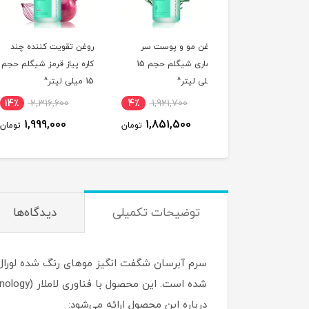
ن مو و پوست سر
روغن تقویت کننده چند
روغن مو ترمیم و احیا
رزماری شیگلم حجم 15
کاره پیاز قرمز شیگلم حجم
کننده فینو شی سی د
ی لیتر^
15 میلی لیتر^
3,347,200
14٪
2,316,600
4٪
1,921,700
3,209,200
1,999,000
1,851,500
تومان
تومان
ت
توضیحات تکمیلی
دیدگاه‌ها
سرم آبرسان شگفت انگیز موهای رنگ شده لورال مد
درباره این محصول ارائه می‌شود: