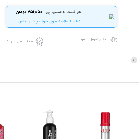
هر قسط با اسنپ پی :
451,850 تومان
4 قسط ماهانه بدون سود ، چک و ضامن .
امکان تحویل اکسپرس
ضمانت اصل بودن کالا