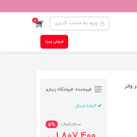
0
ورود به حساب کاربری
فروش ویژه
 واتر
فروشنده: فروشگاه زیبارو
آماده ارسال
5%
1,902,300
1,807,400