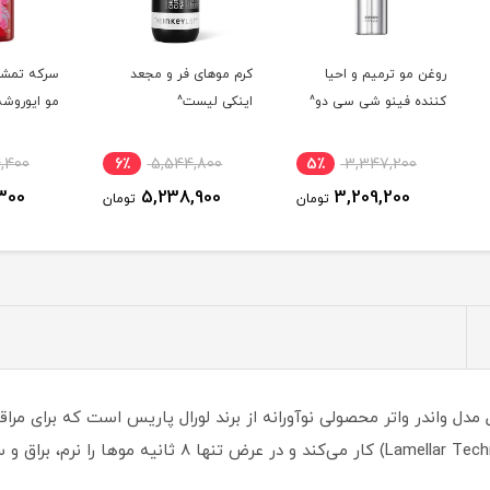
کرم موهای فر و مجعد
سرکه تمشک براق کننده
روغن آ
و^
اینکی لیست^
مو ایوروشه^
رولون
0
8٪
3,364,400
6٪
5,544,800
5٪
3,103,300
5,238,900
ومان
تومان
تومان
ل واندر واتر محصولی نوآورانه از برند لورال پاریس است که برای مرا
شده است. این محصول با فناوری لاملار (Lamellar Technology