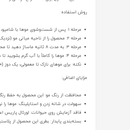
روش استفاده:
مرحله ۱: پس از شست‌وشوی موها با شامپو، موهای مرطوب را به دو قسمت تقسیم کنید.
مرحله ۲: محصول را از ناحیه میانی مو (نزدیک گوش‌ها) تا انتهای ساقه مو به‌صورت زیگزاگ بمالید.
مرحله ۳: به مدت ۸ ثانیه ماساژ دهید تا محصول به‌خوبی جذب مو شود.
مرحله ۴: موها را کاملاً با آب گرم بشویید تا هیچ اثری از محصول باقی نماند.
نکته: برای موهای نازک تا معمولی، یک دوز (۲۰ میلی‌لیتر) کافی است؛ اما برای موهای ضخیم یا فر، ۲ تا ۳ دوز توصیه می‌شود.
مزایای اضافی:
محافظت از رنگ مو: این محصول به حفظ رنگ 
سهولت در شانه زدن و استایلینگ: موها را نرم‌
فاقد آزمایش روی حیوانات: لورئال پاریس اعل
بسته‌بندی پایدار: بطری این محصول از پلاستیک ۱۰۰٪ بازیافتی و قابل بازیافت ساخته شد