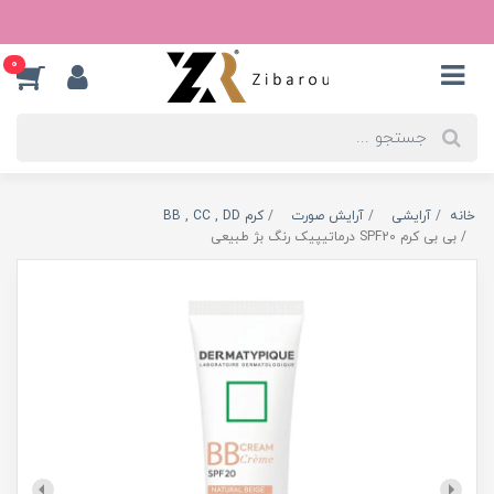
0
خانه
آرایشی
آرایش صورت
کرم BB , CC , DD
بی بی کرم SPF20 درماتیپیک رنگ بژ طبیعی