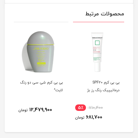
محصولات مرتبط
اره 01
بی بی کرم SPF20
بی بی کرم شی سی دو رنگ
درماتیپیک رنگ رز بژ
لایت^
رنگ 
5٪
710,400
3
12,479,900
تومان
681,700
مان
تومان