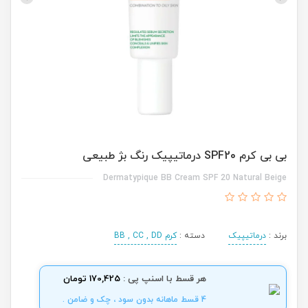
بی بی کرم SPF20 درماتیپیک رنگ بژ طبیعی
Dermatypique BB Cream SPF 20 Natural Beige
برند :
درماتیپیک
دسته :
کرم BB , CC , DD
هر قسط با اسنپ پی :
170,425 تومان
4 قسط ماهانه بدون سود ، چک و ضامن .