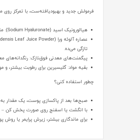
فرمولش جدید و بهبودیافته‌ست، با تمرکز روی مو
هیالورونیک اسید (Sodium Hyaluronate): مثل یک اسفنج آب جذب می‌کنه و پوست رو از داخل مرطوب نگه می‌داره. عالی برای جلوگیری از خشکی و خطوط ریز.
تازگی می‌ده.
پیگمنت‌های معدنی فوق‌نازک: رنگدانه‌های معدنی که پوشش یکنو
بقیه مواد: گلیسیرین برای رطوبت بیشتر، و مواد نگهدارنده ملایم. 
چطور استفاده کنی؟
صبح‌ها بعد از پاکسازی پوست، یک مقدار به اندازه یک نخود
با انگشت یا اسفنج روی صورت پخش کن – خیلی راحت پخش می‌شه و ۱-۲
برای ماندگاری بیشتر، زیرش پرایمر یا روش پودر بزن. حدود ۸-۱۰ ساعت دوام می‌آره، ولی در هوا