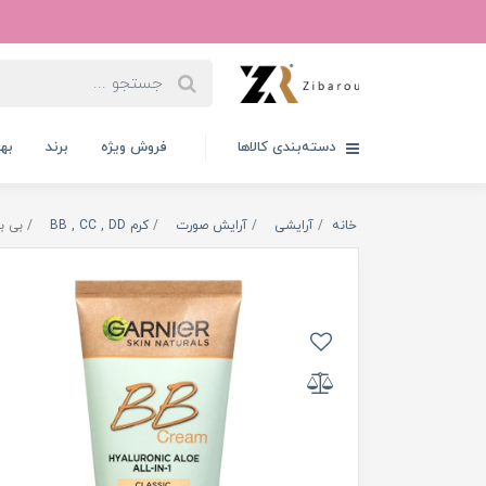
دسته‌بندی کالاها
فروش ویژه
برند
به
خانه
آرایشی
آرایش صورت
کرم BB , CC , DD
بی بی کرم