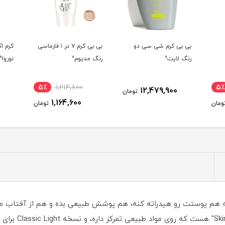
ی دو
بی بی کرم ٧ در ١ فارماسی
کرم اکتی پور ب ب گلدن
بی
رنگ مدیوم^
نوروا^
رن
6٪
4,477,800
5٪
1,214,800
1
تومان
4,244,000
1,164,600
تومان
تومان
عالی‌ایه. این مح