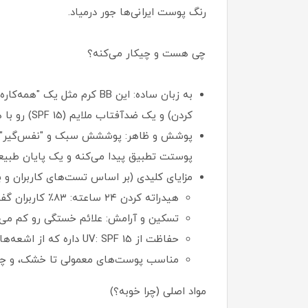
رنگ پوست ایرانی‌ها جور درمیاد.
چی هست و چیکار می‌کنه؟
به زبان ساده: این BB کرم
کردن) و یک ضدآفتاب ملایم (SPF 15) رو با هم داره. دیگه لازم نیست چند تا محصول جدا بزنی؛ یکی کافیه!
پوشش و ظاهر: پوششش سبک و "نفس‌گیر" هس
پوستت تطبیق پیدا می‌کنه و یک پایان طبیعی 
مزایای کلیدی (بر اساس تست‌های کاربران و بر
هیدراته کردن ۲۴ ساعته: ۸۳٪ کاربران گفتن پوستشون صاف‌تر و درخشان‌تر شده.
تسکین و آرامش: علائم خستگی رو کم می‌کنه (۷۴٪ ر
حفاظت از UV: SPF 15 داره که از اشعه‌های مضر آفتاب جلوگیری می‌کنه، ولی برای بیرون طولانی، بهتره ضدآفتاب جدا بزنی.
مناسب پوست‌های معمولی تا خشک، و چون آ
مواد اصلی (چرا خوبه؟)