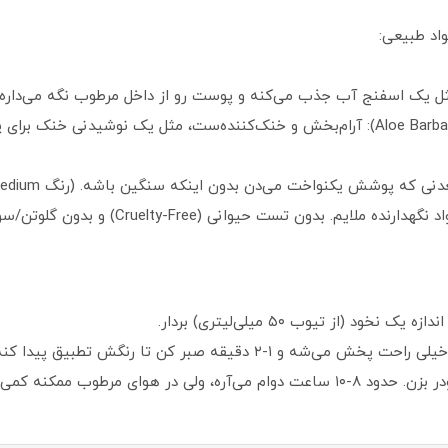
اد طبیعی:
عصاره آلوئه ورا (Aloe Barbadensis Leaf Juice Powder): آرام‌بخش و خنک‌کننده‌ست، مث
اخت می‌دن بدون اینکه سنگین باشه. (رنگ Medium شامل اکسیدهای آهن برای تناژ گرم‌تره.)
بدون تست حیوانی (Cruelty-Free) و بدون گلوتن/سویا اضافه.
 (از تیوب ۵۰ میلی‌لیتری) بردار.
 دقیقه صبر کن تا رنگش تطبیق پیدا کنه.
ی مرطوب ممکنه کمی براق بشه.