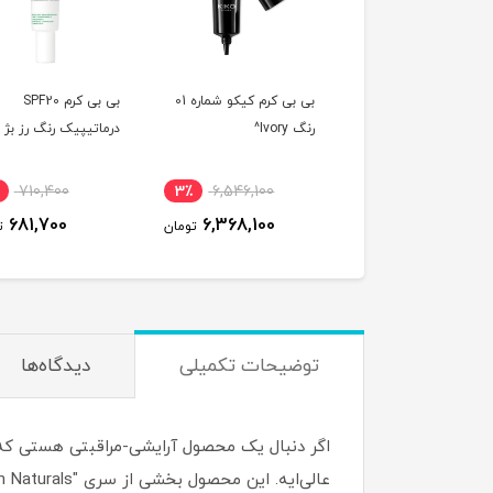
بی بی کرم کیکو شماره 01
بی بی کرم SPF20
بی بی کرم شی س
رنگ Ivory^
درماتیپیک رنگ رز بژ
رنگ لایت^
5٪
710,400
3٪
6,546,100
2,479,900
681,700
6,368,100
تومان
تومان
توضیحات تکمیلی
دیدگاه‌ها