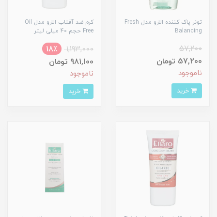
تونر پاک کننده الارو مدل Fresh
کرم ضد آفتاب الارو مدل Oil
Balancing
Free حجم 40 میلی لیتر
57,200
18٪
1,193,000
57,200 تومان
981,100 تومان
ناموجود
ناموجود
خرید
خرید