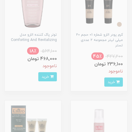
کرم پودر الارو شماره 01 حجم 20
تونر پاک کننده الارو مدل
میلی لیتر مجموعه 2 عددی
Comforting And Revitalizing
تستر
18٪
564,100
45٪
427,200
468,000 تومان
236,100 تومان
ناموجود
ناموجود
خرید
خرید