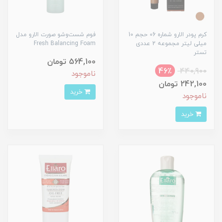
کرم پودر الارو شماره 06 حجم 10
فوم شست‌وشو صورت الارو مدل
میلی لیتر مجموعه 2 عددی
Fresh Balancing Foam
تستر
564,100 تومان
46٪
440,900
ناموجود
242,100 تومان
خرید
ناموجود
خرید