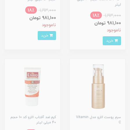
لیتر
18٪
1,193,000
18٪
1,193,000
981,100 تومان
981,100 تومان
ناموجود
ناموجود
خرید
خرید
سرم پوست الارو مدل Vitamin
کرم ضد آفتاب الارو کد 10 حجم
C
40 میلی لیتر