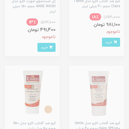
کرم ضد آفتاب الارو مدل Teinte
ژل شستشوی صورت الارو مدل
Claire حجم 40 میلی لیتر
AKNE WASH حجم 150 میلی
لیتر
18٪
1,193,000
13٪
564,100
981,100 تومان
491,400 تومان
ناموجود
ناموجود
خرید
خرید
کرم ضد آفتاب الارو مدل teinte
کرم ضد آفتاب الارو مدل S50
claire SPF+50 حجم 40 میلی
حجم 50 میلی لیتر