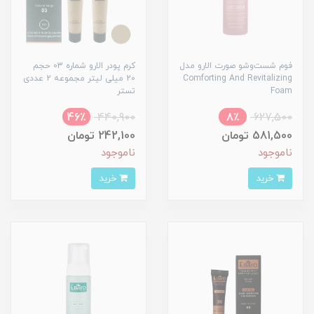
فوم شست‌وشو صورت الارو مدل
کرم پودر الارو شماره 03 حجم
Comforting And Revitalizing
20 میلی لیتر مجموعه 2 عددی
Foam
تستر
46٪
440,900
8٪
627,500
581,500 تومان
242,100 تومان
ناموجود
ناموجود
خرید
خرید